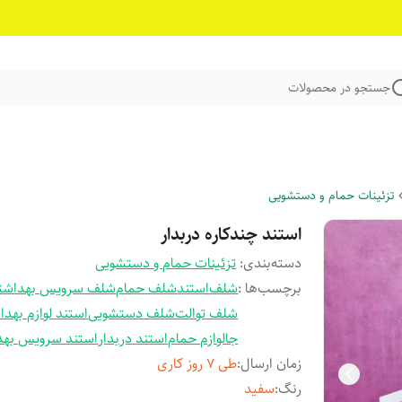
جستجو در محصولات
تزئینات حمام و دستشویی
استند چندکاره دربدار
دسته‌بندی
:
تزئینات حمام و دستشویی
برچسب‌ها :
شلف
استند
شلف حمام
شلف سرویس بهداشت
شلف توالت
شلف دستشویی
استند لوازم بهد
جالوازم حمام
استند دربدار
استند سرویس بهد
زمان ارسال
:
طی 7 روز کاری
رنگ
:
سفید