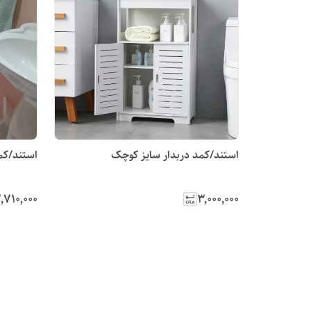
استند/کمد دربدار سایز کوچک
استند/کم
٬۷۱۰٬۰۰۰
۳٬۰۰۰٬۰۰۰