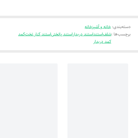
دسته‌بندی
:
خانه و آشپزخانه
برچسب‌ها :
شلف
استند
استند دربدار
استند پاتختی
استند کنار تخت
کمد
کمد دربدار