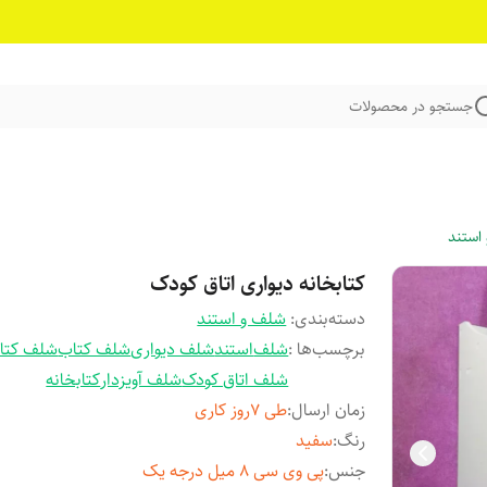
جستجو در محصولات
استند
کتابخانه دیواری اتاق کودک
دسته‌بندی
:
شلف و استند
برچسب‌ها :
شلف
استند
شلف دیواری
شلف کتاب
شلف کتاب
شلف اتاق کودک
شلف آویزدار
کتابخانه
زمان ارسال
:
طی 7روز کاری
رنگ
:
سفید
جنس
:
پی وی سی 8 میل درجه یک