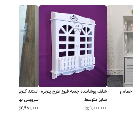
حمام و
شلف پوشاننده جعبه فیوز طرح پنجره
سایز متوسط
سرویس بهداشتی(پس ک
۲٬۹۸۰٬۰۰۰
۱٬۰۰۰٬۰۰۰