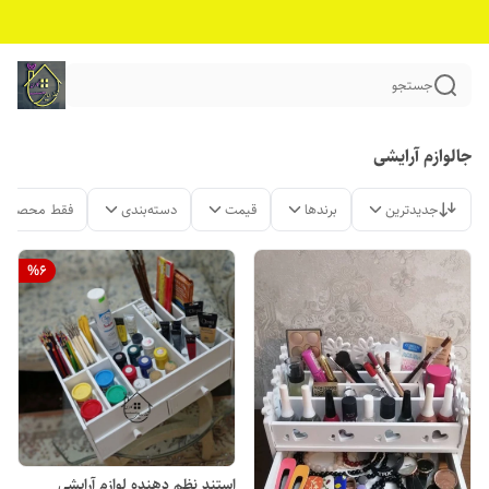
جستجو
جالوازم آرایشی
جدیدترین
برندها
قیمت
دسته‌بندی
فقط محصولات
%
6
استند نظم دهنده لوازم آرایشی