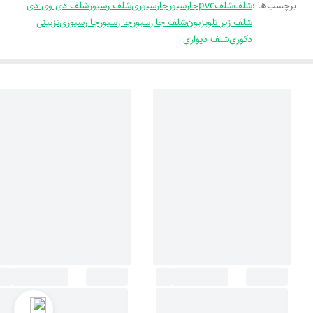
برچسب‌ها :
شلف
شلفpvc
جارسیور
جارسیوری
شلف رسیور
شلف دی وی دی
شلف زیر تلویزیون
شلف جا رسیور
جا رسیور
جا رسیوری
تزیینی
دکوری
شلف دیواری