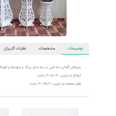
توضیحات
مشخصات
نظرات کاربران
میزهای گلدان سه تایی در سه سایز بزرگ و متوسط و کوچ
ارتفاع به ترتیب 60،50،40 سانت
قطر صفحه به ترتیب 30،25،20 سانت