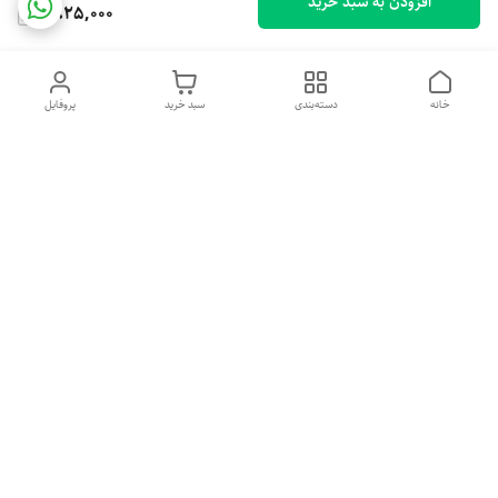
افزودن به سبد خرید
1,825,000
خانه
دسته‌بندی
سبد خرید
پروفایل
دسترسی سریع
تماس با ما
شکایات
درباره ما
قوانین و مقررات
سیاست حریم خصوصی
هفت روز هفته ، ۲۴ ساعت شبانه‌روز پاسخگوی شما هستیم