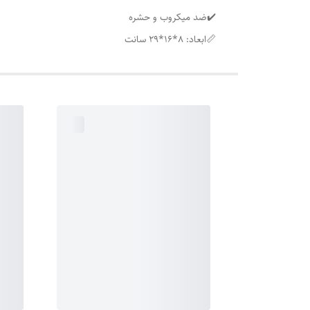
✔️ضد میکروب و حشره
📏ابعاد: ۸*۱۶*۲۹ سانت