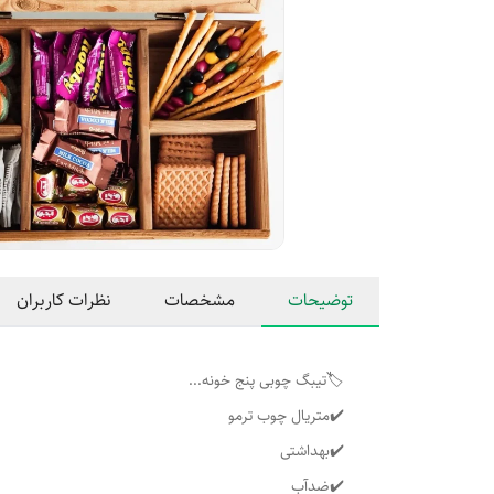
توضیحات
مشخصات
نظرات کاربران
🏷️تیبگ چوبی پنج خونه...
✔️متریال چوب ترمو
✔️بهداشتی
✔️ضدآب