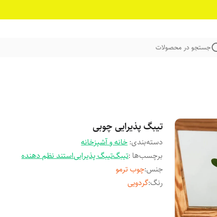
جستجو در محصولات
تیبگ پذیرایی چوبی
دسته‌بندی
:
خانه و آشپزخانه
برچسب‌ها :
تیبگ
تیبگ پذیرایی
استند نظم دهنده
جنس
:
چوب ترمو
رنگ
:
گردویی