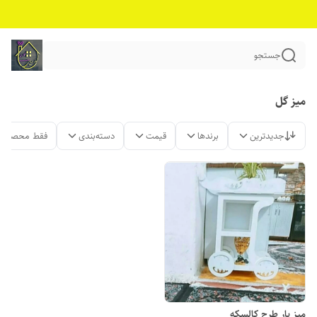
جستجو
میز گل
جدیدترین
برندها
قیمت
دسته‌بندی
فقط محصولات
میز بار طرح کالسکه