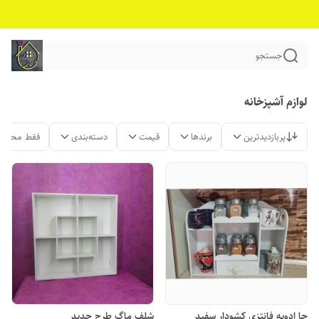
جستجو
لوازم آشپزخانه
پربازدیدترین
برندها
قیمت
دسته‌بندی
فقط محصول
جا ادویه فانتزی کشودار سفید
شلف ماگ طرح جدید