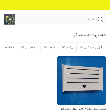
جستجو
شلف پوشاننده شیرگاز
پربازدیدترین
برندها
قیمت
دسته‌بندی
فقط محصول
شلف پوشاننده / کاور لوله و شیرگاز