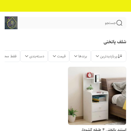
جستجو
شلف پاتختی
پربازدیدترین
برندها
قیمت
دسته‌بندی
فقط محصول
استند پاتختی ۴ طبقه کشودار