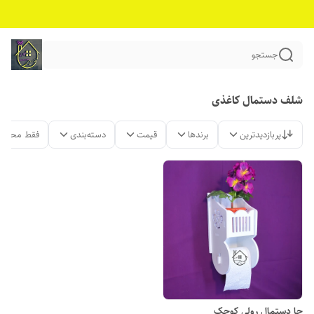
جستجو
شلف دستمال کاغذی
پربازدیدترین
برندها
قیمت
دسته‌بندی
فقط محصول
جا دستمال رولی کوچک