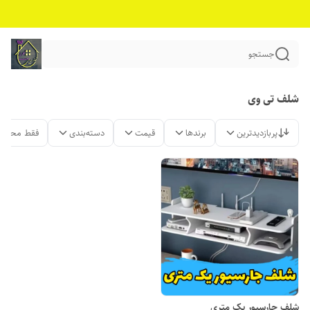
جستجو
شلف تی وی
پربازدیدترین
برندها
قیمت
دسته‌بندی
فقط محصول
شلف جارسیور یک متری