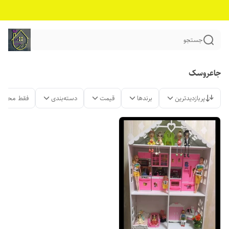
جستجو
جاعروسک
پربازدیدترین
برندها
قیمت
دسته‌بندی
فقط محصول